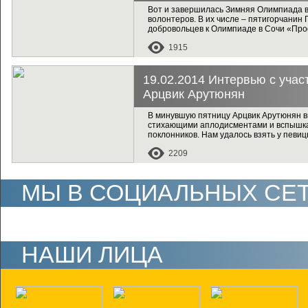
Вот и завершилась Зимняя Олимпиада в
волонтеров. В их числе – пятигорчанин
добровольцев к Олимпиаде в Сочи «Проф
несколько вопросов.
1915
19.02.2014 Интервью с учас
Арцвик Арутюнян
В минувшую пятницу Арцвик Арутюнян вы
стихающими аплодисментами и вспышка
поклонников. Нам удалось взять у певи
2209
МЫ В СОЦИАЛЬНЫХ СЕ
НАШИ ЛИЦА