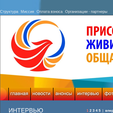
Структура
Миссия
Оплата взноса
Организации - партнеры
ИНТЕРВЬЮ
1
2
3
4
5
|
впе